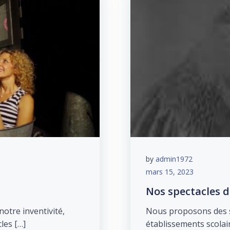
by
admin1972
mars 15, 2023
Nos spectacles d
otre inventivité,
Nous proposons des sp
les […]
établissements scolai