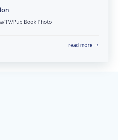
don
éma/TV/Pub Book Photo
read more