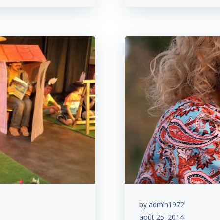
by
admin1972
août 25, 2014