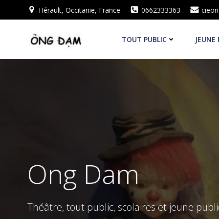
Aller
Hérault, Occitanie, France
0662333363
cieo
au
contenu
TOUT PUBLIC
JEUNE 
Ong Dam
Théâtre, tout public, scolaires et jeune publi