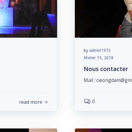
by
admin1972
février 15, 2018
Nous contacter
Mail : cieongdam@gmai
0
read more