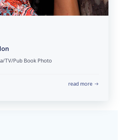
don
éma/TV/Pub Book Photo
read more