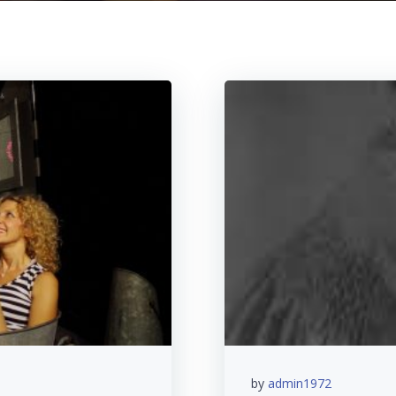
by
admin1972