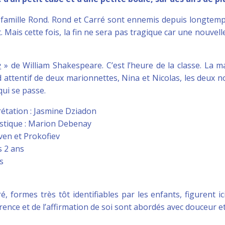
a famille Rond. Rond et Carré sont ennemis depuis longtemp
 Mais cette fois, la fin ne sera pas tragique car une nouvell
e
» de William Shakespeare. C’est l’heure de la classe. La m
ttentif de deux marionnettes, Nina et Nicolas, les deux no
qui se passe.
rétation : Jasmine Dziadon
istique : Marion Debenay
ven et Prokofiev
s 2 ans
s
é, formes très tôt identifiables par les enfants, figurent i
rence et de l’affirmation de soi sont abordés avec douceur et 