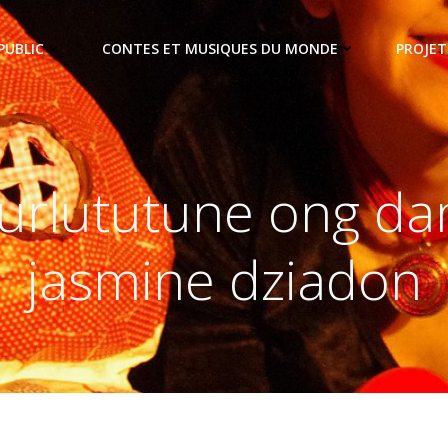
PUBLIC
CONTES ET MUSIQUES DU MONDE
PROJET
urlututune ong d
jasmine dziadon