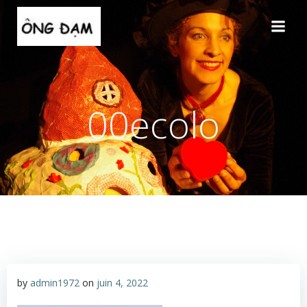
Aller
au
contenu
00ecolo
by
admin1972
on
juin 4, 2022