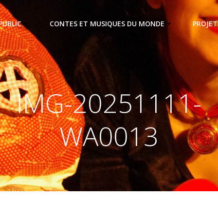
PUBLIC
CONTES ET MUSIQUES DU MONDE
PROJET
IMG-20251111-
WA0013