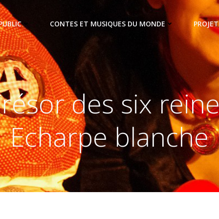
PUBLIC
CONTES ET MUSIQUES DU MONDE
PROJET
résor des six rein
Echarpe blanche