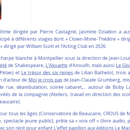
time dirigée par Pierre Castagné, Jasmine Dziadon a au
ticipé à différents stages dont « Clown-Mime-Théâtre » diri
dirigé par William Scott et l’Acting Club en 2026.
’Echarpe blanche à Montpellier sous la direction de Jean-Lo
’été
de Shakespeare,
L’Alouette
d’Anouilh, mais aussi
Le Glo
 Pélaez et
Le trésor des six reines
de Lilian Bathelot, trois 
on d’acteur de
Moi je crois pas
de Jean-Claude Grumberg, mises
de rue, déambulation, soirée cabaret,… autour de Boby L
vités de la compagnie (Ateliers, travail en direction des scol
eaucaire).
our tous les âges (Conservatoire de Beaucaire, CROUS de Mon
spectacle jeune public), prête sa « voix off » (livre audio, p
vec son récit pour enfant
L’effet papillon
aux éditions Le Man