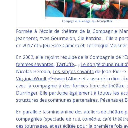
Compagnie Belle Pagaille – Montpellier
Formée à l’école de théâtre de la Compagnie Mari
Jeanneret, Yves Gourmelon, Cie Katcina… Elle a par
en 2017 et « Jeu-Face-Camera et Technique Meisner » 
En 2002, elle rejoint l’équipe de la Compagnie de l
femmes savantes
,
Tartuffe
,…,
Le songe d’une nuit d
Nicolas Hérédia,
Les singes savants
de Jean-Pierre
Virginia Woolf
d’Edward Albee et a assuré la directi
avec la compagnie à des formes libre de théâtre 
Durringer. Elle participe également à toutes les acti
structures des communes partenaires, Pézenas et B
En parallèle Jasmine anime des ateliers de théâtre p
compagnies (spectacle de rue, comédie, café théâtre, 
des tournages, et est éditée pour la première fois a