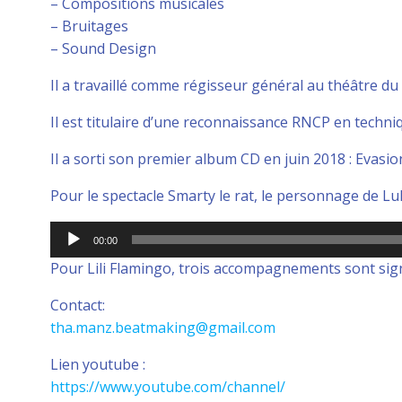
– Compositions musicales
– Bruitages
– Sound Design
Il a travaillé comme régisseur général au théâtre du
Il est titulaire d’une reconnaissance RNCP en techniq
Il a sorti son premier album CD en juin 2018 : Evas
Pour le spectacle Smarty le rat, le personnage de Lu
Lecteur
00:00
audio
Pour Lili Flamingo, trois accompagnements sont sign
Contact:
tha.manz.beatmaking@gmail.com
Lien youtube :
https://www.youtube.com/channel/