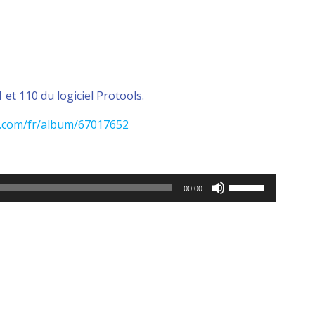
et 110 du logiciel Protools.
r.com/fr/album/67017652
Utilisez
00:00
les
flèches
haut/bas
pour
augmenter
ou
diminuer