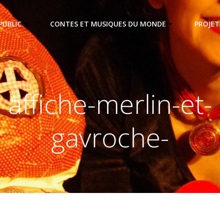
PUBLIC
CONTES ET MUSIQUES DU MONDE
PROJET
affiche-merlin-et-
gavroche-