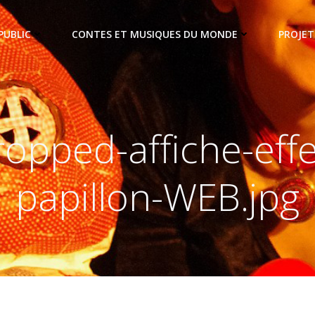
PUBLIC
CONTES ET MUSIQUES DU MONDE
PROJET
ropped-affiche-effe
papillon-WEB.jpg