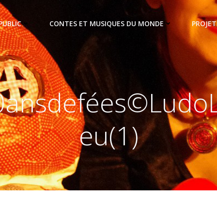
PUBLIC
CONTES ET MUSIQUES DU MONDE
PROJET
0ansdefées©LudoL
eu(1)